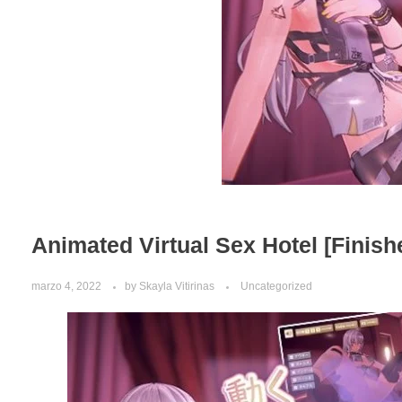
Animated Virtual Sex Hotel [Finishe
marzo 4, 2022
by
Skayla Vitirinas
Uncategorized