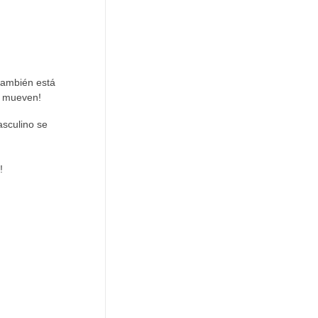
 también está
e mueven!
asculino se
!