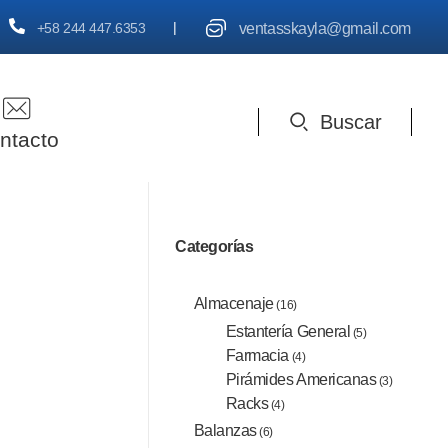
|
ventasskayla@gmail.com
+58 244 447.6353
Buscar
ntacto
Categorías
Almacenaje
(16)
Estantería General
(5)
Farmacia
(4)
Pirámides Americanas
(3)
Racks
(4)
Balanzas
(6)