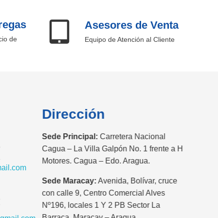
regas
Asesores de Venta
cio de
Equipo de Atención al Cliente
Dirección
Sede Principal:
Carretera Nacional
3
Cagua – La Villa Galpón No. 1 frente a H
1
Motores. Cagua – Edo. Aragua.
ail.com
Sede Maracay:
Avenida, Bolívar, cruce
con calle 9, Centro Comercial Alves
1
Nº196, locales 1 Y 2 PB Sector La
7
Barraca, Maracay – Aragua.