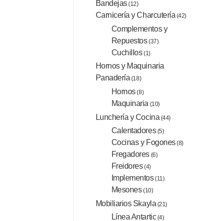
Bandejas
(12)
Carnicería y Charcutería
(42)
Complementos y
Repuestos
(37)
Cuchillos
(1)
Hornos y Maquinaria
Panadería
(18)
Hornos
(8)
Maquinaria
(10)
Lunchería y Cocina
(44)
Calentadores
(5)
Cocinas y Fogones
(8)
Fregadores
(6)
Freidores
(4)
Implementos
(11)
Mesones
(10)
Mobiliarios Skayla
(21)
Línea Antartic
(4)