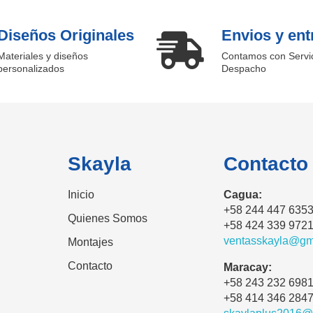
Diseños Originales
Envios y ent
Materiales y diseños
Contamos con Servi
personalizados
Despacho
Skayla
Contacto
Inicio
Cagua:
+58 244 447 635
Quienes Somos
+58 424 339 972
ventasskayla@gm
Montajes
Contacto
Maracay:
+58 243 232 698
+58 414 346 284