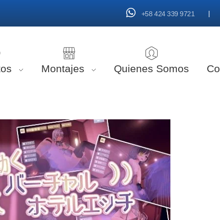
|
+58 424 339 9721
tos
Montajes
Quienes Somos
Co