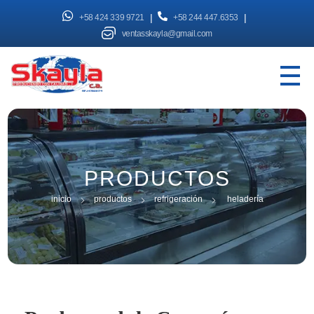
|
|
+58 424 339 9721
+58 244 447.6353
ventasskayla@gmail.com
SKAYLA - Fábrica de Vitrinas
Fabricamos Vitrinas y estantes personalizados, distribuimos a nivel nacional
PRODUCTOS
inicio
productos
refrigeración
heladería
inicio
productos
refrigeración
heladería