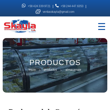
|
|
+58 424 339 9721
+58 244 447.6353
ventasskayla@gmail.com
SKAYLA - Fábrica de Vitrinas
Fabricamos Vitrinas y estantes personalizados, distribuimos a nivel nacional
PRODUCTOS
inicio
productos
almacenaje
inicio
productos
almacenaje