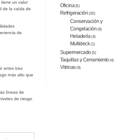
 tiene un valor
Oficina
(5)
d de la caída de
Refrigeración
(20)
Conservación y
ilidades
Congelación
(6)
eriencia de
Heladería
(4)
Multideck
(1)
Supermercado
(5)
Taquillas y Cerramiento
(4)
Vitrinas
(9)
r entre tres
iesgo más alto que
ás líneas de
iveles de riesgo