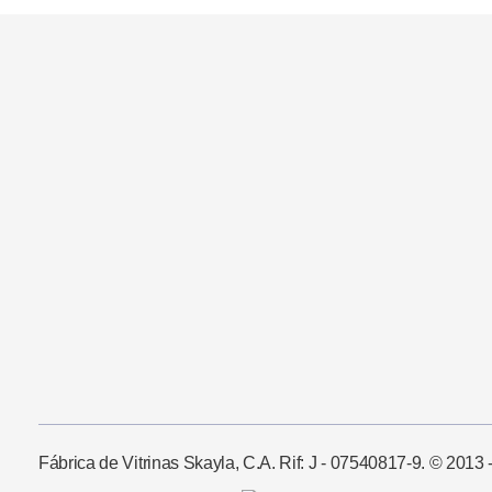
SKAYLA - Fábrica de Vitrinas
Fabricamos Vitrinas y estantes personalizados, distribuimos a nivel nacional
Fábrica de Vitrinas Skayla, C.A. Rif: J - 07540817-9. © 2013 