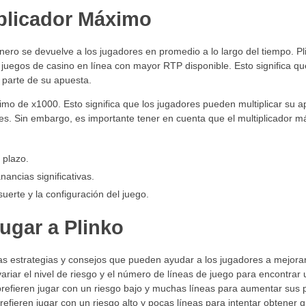
iplicador Máximo
inero se devuelve a los jugadores en promedio a lo largo del tiempo. 
juegos de casino en línea con mayor RTP disponible. Esto significa que
 parte de su apuesta.
mo de x1000. Esto significa que los jugadores pueden multiplicar su ap
s. Sin embargo, es importante tener en cuenta que el multiplicador máx
 plazo.
nancias significativas.
uerte y la configuración del juego.
ugar a Plinko
as estrategias y consejos que pueden ayudar a los jugadores a mejora
riar el nivel de riesgo y el número de líneas de juego para encontrar u
refieren jugar con un riesgo bajo y muchas líneas para aumentar sus p
efieren jugar con un riesgo alto y pocas líneas para intentar obtener 