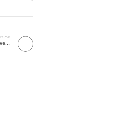
xt Post
Faites rebondir vos gains Plinko de BGaming, avec un taux de retour au joueur de 99% et la possibil
regas
Asesores de Venta
cio de
Equipo de Atención al Cliente