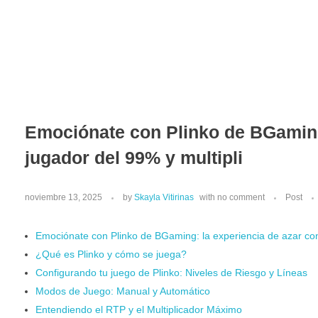
SKAYLA - Fábrica de Vitrinas
Fabricamos Vitrinas y estantes personalizados, distribuimos a nivel nacional
Emociónate con Plinko de BGaming 
jugador del 99% y multipli
noviembre 13, 2025
by
Skayla Vitirinas
with
no comment
Post
Emociónate con Plinko de BGaming: la experiencia de azar con 
¿Qué es Plinko y cómo se juega?
Configurando tu juego de Plinko: Niveles de Riesgo y Líneas
Modos de Juego: Manual y Automático
Entendiendo el RTP y el Multiplicador Máximo