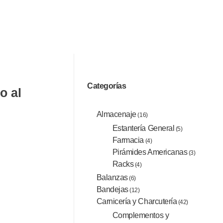
|
ventasskayla@gmail.com
+58 244 447.6353
Buscar
Categorías
o al
Almacenaje
(16)
Estantería General
(5)
Farmacia
(4)
Pirámides Americanas
(3)
Racks
(4)
Balanzas
(6)
Bandejas
(12)
Carnicería y Charcutería
(42)
Complementos y