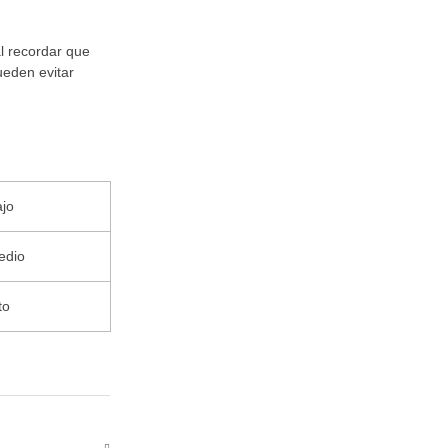
al recordar que
ueden evitar
jo
edio
to