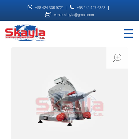
|
|
+58 424 339 9721
+58 244 447.6353
ventasskayla@gmail.com
SKAYLA - Fábrica de Vitrinas
Fabricamos Vitrinas y estantes personalizados, distribuimos a nivel nacional
open