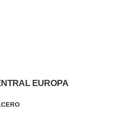
|
ventasskayla@gmail.com
+58 244 447.6353
Buscar
ENTRAL EUROPA
 ACERO