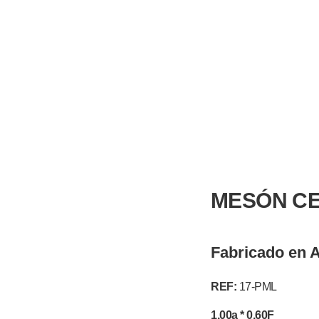
|
+58 424 339 9721
MESÓN C
Fabricado en
REF:
17-PML
1.00a * 0.60F