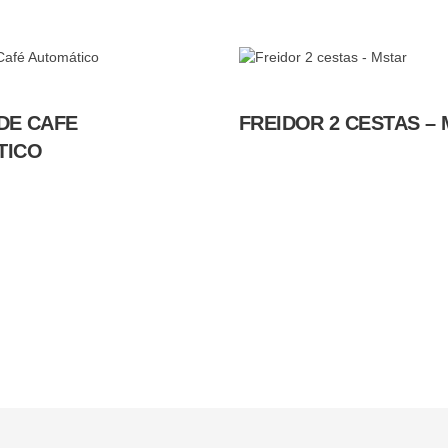
DE CAFE
FREIDOR 2 CESTAS –
TICO
s Originales
Envios y entregas
 y diseños personalizados
Contamos con Servicio de Des