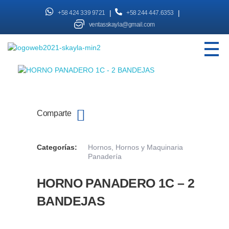
|
|
+58 424 339 9721
+58 244 447.6353
ventasskayla@gmail.com
SKAYLA - Fábrica de Vitrinas
Fabricamos Vitrinas y estantes personalizados, distribuimos a nivel nacional
Comparte
Categorías:
Hornos
,
Hornos y Maquinaria
Panadería
HORNO PANADERO 1C – 2
BANDEJAS