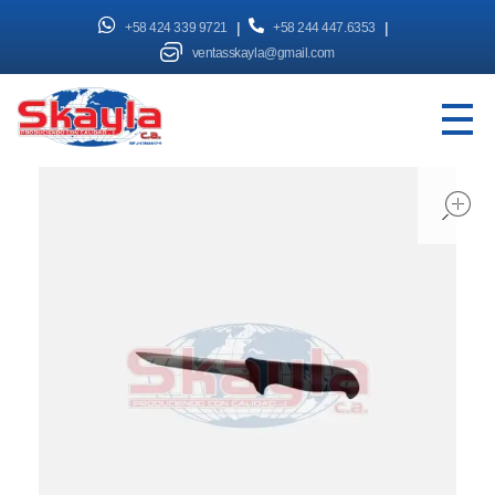
|
|
+58 424 339 9721
+58 244 447.6353
ventasskayla@gmail.com
SKAYLA - Fábrica de Vitrinas
Fabricamos Vitrinas y estantes personalizados, distribuimos a nivel nacional