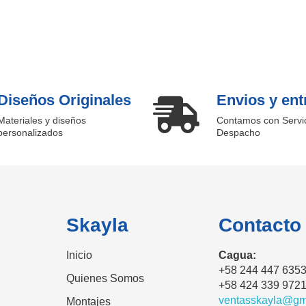
Diseños Originales
Envios y ent
Materiales y diseños
Contamos con Servi
personalizados
Despacho
Skayla
Contacto
Inicio
Cagua:
+58 244 447 635
Quienes Somos
+58 424 339 972
ventasskayla@gm
Montajes