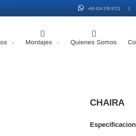
|
+58 424 339 9721
tos
Montajes
Quienes Somos
Co
CHAIRA
Especificacio