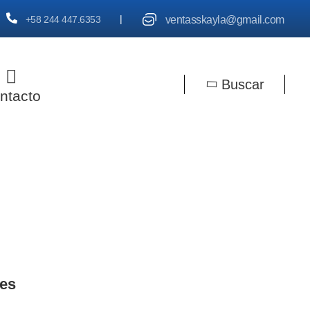
|
ventasskayla@gmail.com
+58 244 447.6353
Buscar
ntacto
nes